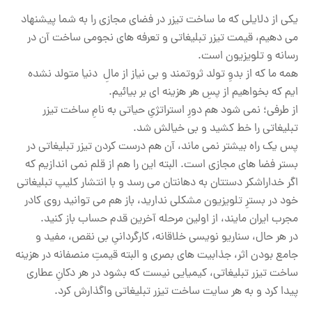
یکی از دلایلی که ما ساخت تیزر در فضای مجازی را به شما پیشنهاد
می دهیم، قیمت تیزر تبلیغاتی و تعرفه های نجومی ساخت آن در
رسانه و تلویزیون است.
همه ما که از بدوِ تولد ثروتمند و بی نیاز از مالِ دنیا متولد نشده
ایم که بخواهیم از پسِ هر هزینه ای بر بیائیم.
از طرفی؛ نمی شود هم دورِ استراتژیِ حیاتی به نامِ ساخت تیزر
تبلیغاتی را خط کشید و بی خیالش شد.
پس یک راه بیشتر نمی ماند، آن هم درست کردن تیزر تبلیغاتی در
بستر فضا های مجازی است. البته این را هم از قلم نمی اندازیم که
اگر خداراشکر دستتان به دهانتان می رسد و با انتشار کلیپ تبلیغاتی
خود در بسترِ تلویزیون مشکلی ندارید، باز هم می توانید روی کادر
مجرب ایران مایند، از اولین مرحله آخرین قدم حساب باز کنید.
در هر حال، سناریو نویسی خلاقانه، کارگردانیِ بی نقص، مفید و
جامع بودن اثر، جذابیت های بصری و البته قیمتِ منصفانه در هزینه
ساخت تیزر تبلیغاتی، کیمیایی نیست که بشود در هر دکانِ عطاری
پیدا کرد و به هر سایت ساخت تیزر تبلیغاتی واگذارش کرد.