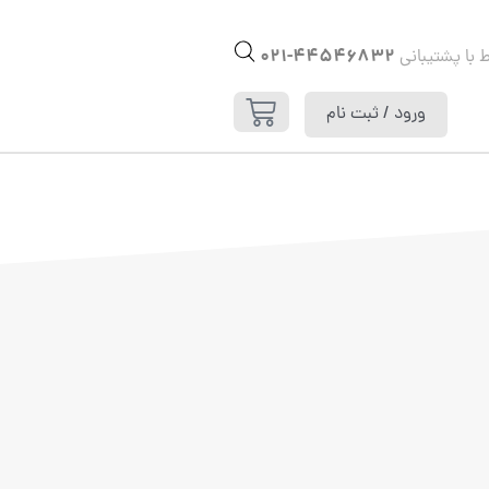
44546832-021
ط با پشتیبانی
ورود / ثبت نام