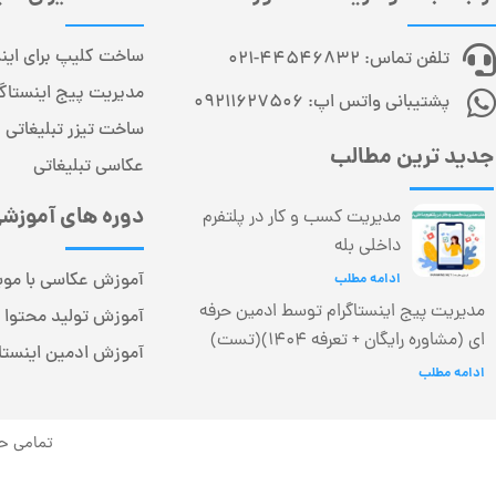
ساخت کلیپ برای اینس
تلفن تماس: 44546832-021
مدیریت پیج اینستاگر
پشتیبانی واتس اپ: 09211627506
ساخت تیزر تبلیغاتی
جدید ترین مطالب
عکاسی تبلیغاتی
دوره های آموزش
مدیریت کسب و کار در پلتفرم
داخلی بله
آموزش عکاسی با مو
ادامه مطلب
مدیریت پیج اینستاگرام توسط ادمین حرفه
آموزش تولید محتوا ا
ای (مشاوره رایگان + تعرفه 1404)(تست)
آموزش ادمین اینستاگ
ادامه مطلب
تمامی حق