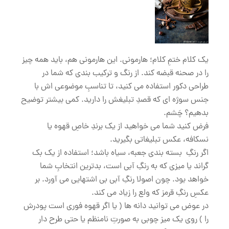
یک کلام ختمِ کلام؛ هارمونی. این هارمونی هم، باید همه چیز
را در صحنه قبضه کند. از رنگ و ترکیب بندی که شما در
طراحی دکور استفاده می کنید، تا تناسبِ موضوعی اش با
جنس سوژه ای که قصدِ تبلیغش را دارید. کمی بیشتر توضیح
بدهیم؟ چَشم.
فرض کنید شما می خواهید از یک برندِ خاصِ قهوه یا
نسکافه، عکس تبلیغاتی بگیرید.
اگر رنگِ بسته بندی جعبه، سیاه باشد؛ استفاده از یک بک
گراند یا میزی که به رنگِ آبی است، بدترین انتخابِ شما
خواهد بود. چون اصولا رنگِ آبی بی اشتهایی می آورد. بر
عکسِ رنگِ قرمز که ولع را زیاد می کند.
در عوض می توانید دانه ها ( یا اگر قهوه فوری است پودرش
را ) روی یک میز چوبی به صورتِ نامنظم یا حتی طرح دار