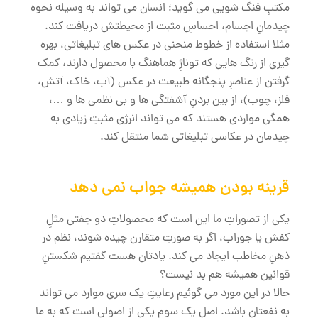
مکتبِ فنگ شویی می گوید؛ انسان می تواند به وسیله نحوه
چیدمانِ اجسام، احساسِ مثبت از محیطتش دریافت کند.
مثلا استفاده از خطوط منحنی در عکس های تبلیغاتی، بهره
گیری از رنگ هایی که توناژِ هماهنگ با محصول دارند، کمک
گرفتن از عناصرِ پنجگانه طبیعت در عکس (آب، خاک، آتش،
فلز، چوب)، از بین بردنِ آشفتگی ها و بی نظمی ها و …،
همگی مواردی هستند که می تواند انرژی مثبتِ زیادی به
چیدمان در عکاسی تبلیغاتی شما منتقل کند.
قرینه بودن همیشه جواب نمی دهد
یکی از تصوراتِ ما این است که محصولاتِ دو جفتی مثلِ
کفش یا جوراب، اگر به صورتِ متقارن چیده شوند، نظم در
ذهنِ مخاطب ایجاد می کند. یادتان هست گفتیم شکستنِ
قوانین همیشه هم بد نیست؟
حالا در این مورد می گوئیم رعایتِ یک سری موارد می تواند
به نفعتان باشد. اصلِ یک سوم یکی از اصولی است که به ما