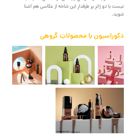
نیست با دو ژانرِ پر طرفدارِ این شاخه از عکاسی هم آشنا
شوید.
دکوراسیون با محصولاتِ گروهی