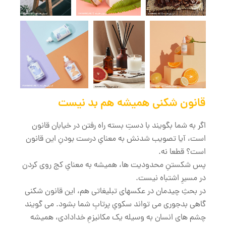
قانون شکنی همیشه هم بد نیست
اگر به شما بگویند با دستِ بسته راه رفتن در خیابان قانون
است، آیا تصویب شدنش به معنایِ درست بودنِ این قانون
است؟ قطعا نه.
پس شکستنِ محدودیت ها، همیشه به معنایِ کج روی کردن
در مسیرِ اشتباه نیست.
در بحثِ چیدمان در عکسهای تبلیغاتی هم، این قانون شکنی
گاهی بدجوری می تواند سکویِ پرتابِ شما بشود. می گویند
چشم های انسان به وسیله یک مکانیزمِ خدادادی، همیشه