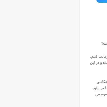
ست؟
رعایت کنیم.
؛ و در این
 عکاسی
صی واردِ
 سوم می