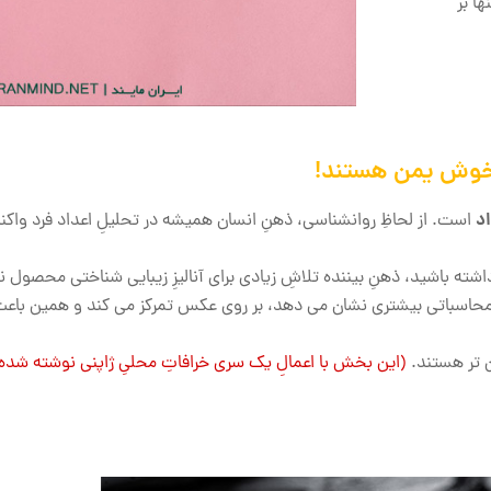
ها بر
 خوش یمن هستند!
د
است. از لحاظِ روانشناسی، ذهنِ انسان همیشه در تحلیلِ اعداد فرد واک
شته باشید، ذهنِ بیننده تلاشِ زیادی برای آنالیزِ زیبایی شناختی محصول ن
کنشِ محاسباتی بیشتری نشان می دهد، بر روی عکس تمرکز می کند و همین با
ن تر هستند.
(این بخش با اعمالِ یک سری خرافاتِ محلیِ ژاپنی نوشته شد