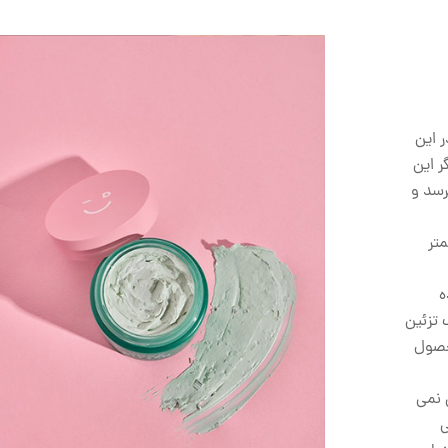
 این
ر این
رسد و
تر
ه
 تزئین
محصول
 نمی
ی