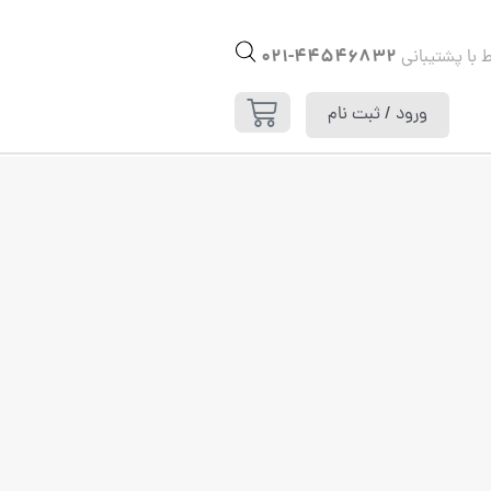
44546832-021
ط با پشتیبانی
ورود / ثبت نام