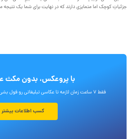
جزئیاتِ کوچک اما متمایزی دارند که در نهایت برای شما یک نتیجه م
با پروعکس، بدون مکث ع
فقط 7 ساعت زمان لازمه تا عکاسی تبلیغاتی رو فول بشی! منتظر چی هستی؟ کلیک کن!!!
کسب اطلاعات بیشتر