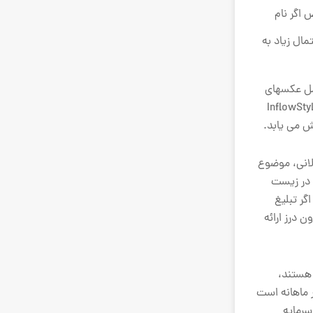
ص اگر نام
ریان که به احتمال زیاد به
 در Instagram را آغاز کرد که زنان ۲۵ تا ۳۴ ساله آمریکا را هدف قرار داد. تبلیغات InflowStyle شامل عکسهای
ای نور و دکمه “Shop Now” بود که کاربران را به یک صفحه محصول یا دسته بندی در وب سایت خود برد.طی این کمپین InflowStyle
مدت زمان طولانی، موضوع
نک در زیست
ید پیوندهای خود را در پست Instagram لینک کنید – اگر تبلیغ
بدون درز ارائه
 هستند،
ی شماست.در حال حاضر Instagram دارای بیش از ۷۰۰ میلیون کاربر ماهانه است
سرمایه