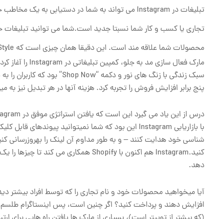
تبلیغات در Instagram می تواند به شما در دستیابی
محصولات شما علاقه مند است. این دقیقا همان چیزی است که InflowStyle با تبلیغات Instagram خود انجام داد.
پنج برابر افزایش فروش را تجربه کرد. هزینه آنها در هر تبدیل نیز به میزان ۸۰ درصد کاهش یافت، در حالی که بازدهی آنها در هزینه تبلیغات افزایش م
با بازاریابی Instagram این بود که شما نمیتوانید پیون
کنید.Instagram هم اکنون با Shopify همک
دهد.
آیا میخواهید محصولات خود و نام تجاری را که توسط افراد بیشتر دید
(که بیشتر از توییتر است)، بسیاری از مارک ها یافتن راه هایی برای ار