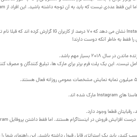
گذاری کرده اند و مشتریان خود را بیشت
Instagrammers خریداران هستند مطالعه Instagram 2015 Iconosquare نشان می دهد که ۷۰ درصد از کاربران IG گزارش
ل ۲۰۱۸ بسیار مهم باشد.
استراتژی بازاریابی رسانه ای اجتماعی بدون Instagram کامل نیست. این یک پلت فرم برتر برای مارک ها، تبلیغ کنندگان و مصر
ید و پول واقعی کسب کنید، باید یک استراتژی قابل قبول داشته باشید. این راهنمای شما را