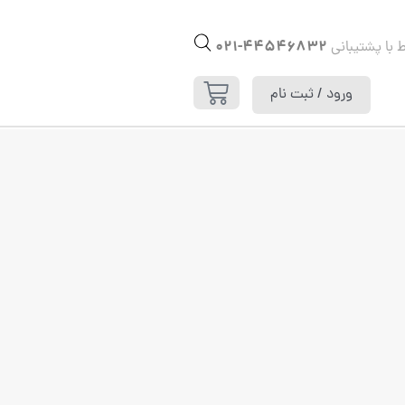
44546832-021
ط با پشتیبانی
ورود / ثبت نام