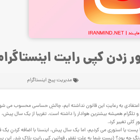
ر زدن کپی رایت اینستاگرام
مدیریت پیج اینستاگرام
رگز اعتقادی به رعایتِ این قانون نداشته ایم، چالشِ حساسی محسوب می شو
 و تلگرام همیشه بیشترین هوادار را داشته است. تقریبا از یک سال پیش، ا
رِ کلی تغییر کرد.
 پست یا استوری می کردیم، اما یک سال پیش، اینستا با اضافه کردنِ یک ق
ز رنگ چه بود؟ (پستِ شما به علتِ نقضِ قوانین کپی رایت بلاک شد. این پ