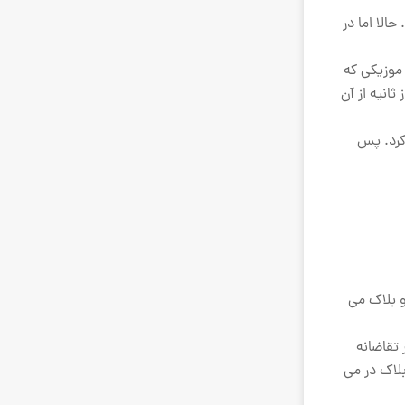
تد. حالا اما در
 موزیکی که
استفاده کنید، اصلا هم اهمیتی ندارد که سفت و سخت ترین قوانین کپی رایت را برایش وضع کرده اند، اما تا زمانی که فقط 28 از ثانیه از آن
 کرد. پس
و بلاک می
ستی است که می تواند شما را در رفع مشکل کپی رایت در اینستاگرام کمک کند. بعد از زدنِ Appeal، در تقاضانه
، شما ویدیو را از حالتِ بلاک در می