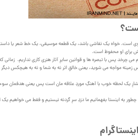
یست؟
معنوی است. خواه یک نقاشی باشد، یک قطعه موسیقی، یک خط شعر یا داست
قش برای او محفوظ است.
ی چرخد پس با تبصره ها و قوانین سایرِ آثار هنری کاری نداریم. زمانی که 
زمینه مواجه می شوید، یعنی خالقِ اثر نه به شما و نه به هیچکس دیگر ا
رصد مواقع صرفا قصدمان انتشارِ یک لحظه خوب با آهنگِ موردِ علاقه مان است پس یعنی هدفمان س
چطور به اینستا بفهمانیم ما دزدِ سرِ گردنه نیستیم و فقط می خواهیم یک 
ینستاگرام