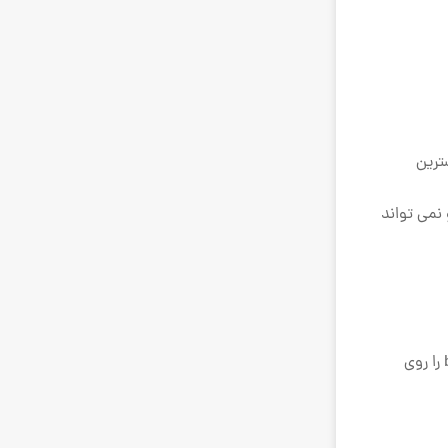
پ یعنی voice effect، افکتی که بیشترین
 نمی تواند
این ترفند را هم می توانید داخلِ اینشات بزنید فقط باید اول موزیک را روی صفحه blank بی اندازید، بعد ویدیو را سیو کنید، حالا ویدیو blank را روی