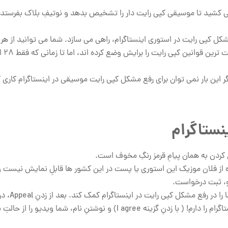
انون را گذاشته بود، حداقل 30 دقیقه طول می کشید تا موسیقی کپی رایت دار را تشخیص بدهد و نوتیفِ بلاک بفرس
مشکل کپی رایت در استوری اینستاگرام، راهی می سازد. شما می توانید از هر
دلتان بخواهد 
گر این بار نمی توان برای رفع مشکل کپی رایت موسیقی در اینستاگرام کاری
ستاگرام
 کردن به همان پیامِ قرمز رنگِ مخوف است.
 از فلان موزیک این استوری یا پست در این کشور ها قابلِ نمایش نیست 
و، ثبت درخواست.
گزینه آبی رنگ یعنی Appeal همان درخوا
نامه چنین نوشته: من تمامِ حقوق لازم برای آپلود این محتوا در اینستاگرام را دارم! ( با زدنِ گزینه I agree) و نوشتنِ نام