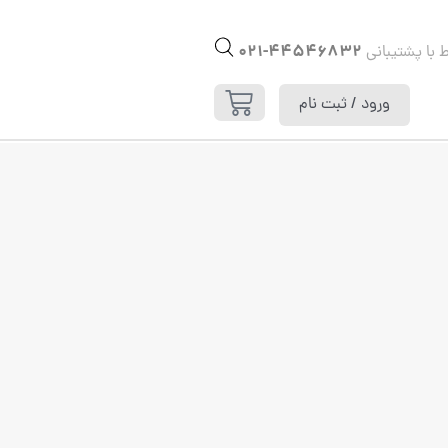
44546832-021
ط با پشتیبانی
ورود / ثبت نام