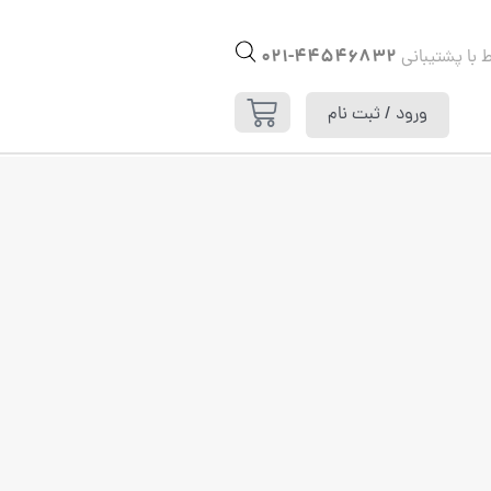
44546832-021
ط با پشتیبانی
ورود / ثبت نام