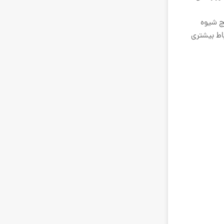
یچ شیوه
باط بیشتری