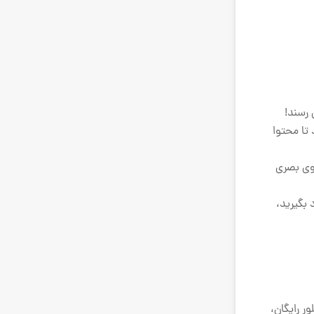
 رسند!
تا محتوا
جوی بصری
 بگیرید،
ر رایگان،