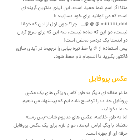
شخصی، یک نامِ واضح ، ساده و صد البته یونیک است.
مثلا اگر اسمِ شما حمید است، این آیدی بدترین گزینه ای
است که می توانید برای خود بسازید: h
@ @ @ miiiiiiii_ddd__ . چرا؟ چون اول از این که خوانا
نیست، دو این که ساده نیست، سه این که برای سرچ کردن
در اینستا یک دردسر محض است!
پس استفاده از @ یا خط تیره پیاپی را ترجیحا در آیدی سازی
فاکتور بگیرید تا انسجامِ نام حفظ شود.
عکس پروفایل
ما در مقاله ای دیگر به طورِ کامل ویژگی های یک عکسِ
پروفایل جذاب را توضیح داده ایم که پیشنهاد می دهیم
حتما بخوانید.
اما به طورِ خلاصه، عکس های مدیوم شات+پس زمینه
متضاد با رنگِ لباس+لبخند، موادِ لازم برای یک عکس پروفایل
حرفه ای از چهره است.