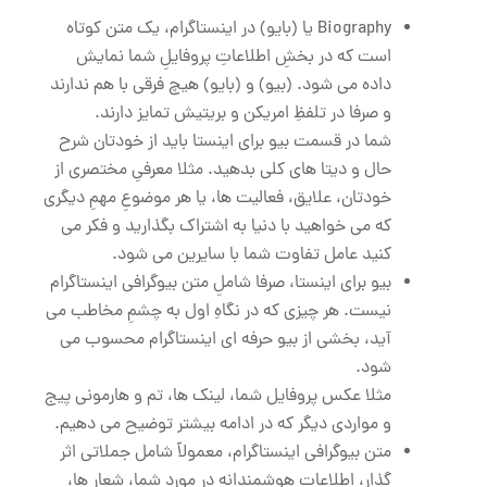
Biography یا (بایو) در اینستاگرام، یک متن کوتاه
است که در بخشِ اطلاعاتِ پروفایلِ شما نمایش
داده می ‌شود. (بیو) و (بایو) هیچ فرقی با هم ندارند
و صرفا در تلفظِ امریکن و بریتیش تمایز دارند.
شما در قسمت بیو برای اینستا باید از خودتان شرح
حال و دیتا های کلی بدهید. مثلا معرفیِ مختصری از
خودتان، علایق، فعالیت‌ ها، یا هر موضوعِ مهمِ دیگری
که می‌ خواهید با دنیا به اشتراک بگذارید و فکر می
کنید عامل تفاوت شما با سایرین می شود.
بیو برای اینستا، صرفا شاملِ متن بیوگرافی اینستاگرام
نیست. هر چیزی که در نگاهِ اول به چشمِ مخاطب می
آید، بخشی از بیو حرفه ای اینستاگرام محسوب می
شود.
مثلا عکس پروفایل شما، لینک ها، تم و هارمونی پیج
و مواردی دیگر که در ادامه بیشتر توضیح می دهیم.
متن بیوگرافی اینستاگرام، معمولاً شامل جملاتی اثر
گذار، اطلاعاتِ هوشمندانه در مورد شما، شعار ها،