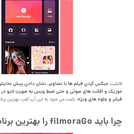
میکس کردنِ فیلم ها با تصاویر، نشان دادنِ پیش نمایش ق
قابلیتِ
موزیک و افکت های صوتی و حتی ضبطِ ویس به صورتِ لایو در هن
فیلتر و جلوه های ویژه
؛ باعث می شود به این اَپ لقبِ بهترین برنا
چرا باید filmoraGo را بهترین برنامه برای ساخت کلیپ حرفه ای بدانیم؟