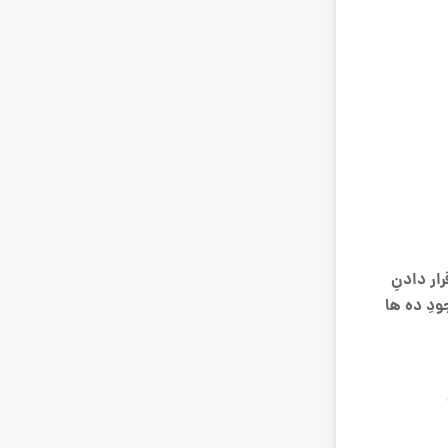
ار دادنِ
دِ ده ها