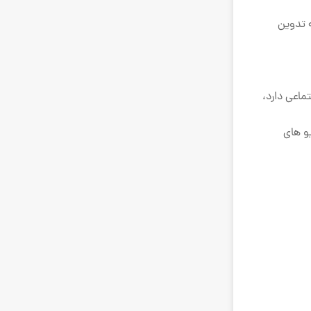
ه تدوین
ماعی دارد،
و های