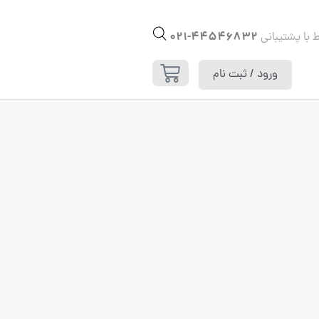
44546832-021
ط با پشتیبانی
ورود / ثبت نام