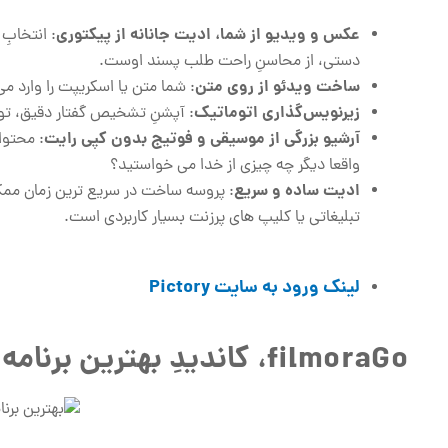
عکس و ویدیو از شما، ادیت جانانه از پیکتوری
: انتخابِ
دستی، از محاسنِ راحت طلب پسند اوست.
ساخت ویدئو از روی متن
: شما متن یا اسکریپت را وارد می ‌کنید و Pictory به‌ طور هوشمند کلیپی کامل و قابل 
زیرنویس‌گذاری اتوماتیک
: آپشنِ تشخیص گفتار دقیق، تو
آرشیو بزرگی از موسیقی و فوتیج بدون کپی رایت
: محتوا
واقعا دیگر چه چیزی از خدا می خواستید؟
ادیت ساده و سریع
: پروسه ساخت در سریع ترین زمان ممکن
تبلیغاتی یا کلیپ‌ های پرزنت بسیار کاربردی است.
لینک ورود به سایت
Pictory
filmoraGo، کاندیدِ بهترین برنامه برای ساخت کلیپ حرفه ای