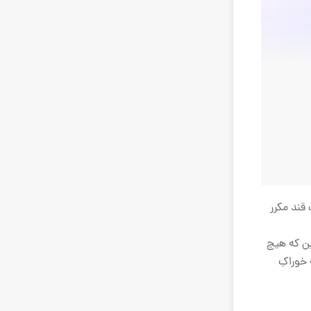
قند مکرر
ین که هیچ
 خوراکِ