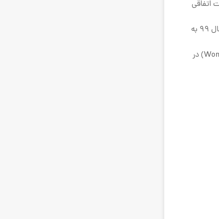
 به صورت اتفاقی
این اپ تقریبا از سال 99 به
روی سیستم عامل اندروید نصب می شود و در هنگامِ دانلود کردنش حتما مطمئن شوید که نامِ کمپانی توزیع کننده اش(Wondershare Software) در