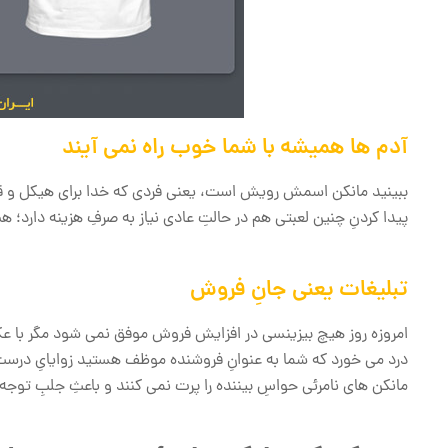
آدم ها همیشه با شما خوب راه نمی آیند
ببینید مانکن اسمش رویش است، یعنی فردی که خدا برای هیکل و 
پیدا کردنِ چنین لعبتی هم در حالتِ عادی نیاز به صرفِ هزینه دارد؛ 
تبلیغات یعنی جانِ فروش
امروزه روز هیچ بیزینسی در افزایش فروش موفق نمی شود مگر با عکاس
درد می خورد که شما به عنوانِ فروشنده موظف هستید زوایایِ درس
مانکن های نامرئی حواسِ بیننده را پرت نمی کنند و باعثِ جلبِ توجه 100 درصدی او به اصل و جزئیاتِ محصول می شود