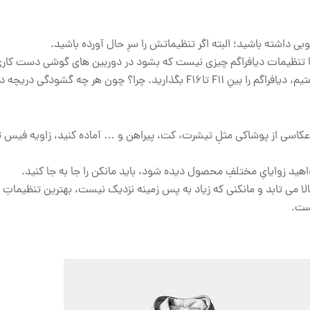
 داشته باشید؛ البته اگر تنظیماتش را سرِ حال آورده باشید.
ما تنظیمات دیافراگم چیزی نیست که بشود در دوربین های گوشی دست کار
پس اگر دوربینتان حرفه ای است، علاوه بر توجه به مواردِ اولیه که گفتیم، دیافراگم را بینِ F11 تاF16 بگذارید. چرا؟ چون هر چه گش
ای عکاسی از پوشاکی مثلِ تیشرت، کت، پیراهن و … آماده کنید، زاویه فیس
هید زوایایِ مختلفِ محصول دیده شود، باید مانکن را جا به جا کنید.
لا می تابد و مانکنی که زیاد به پس زمینه نزدیک نیست، بهترین تنظیماتِ ن
ست.