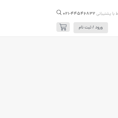
44546832-021
ط با پشتیبانی
ورود / ثبت نام