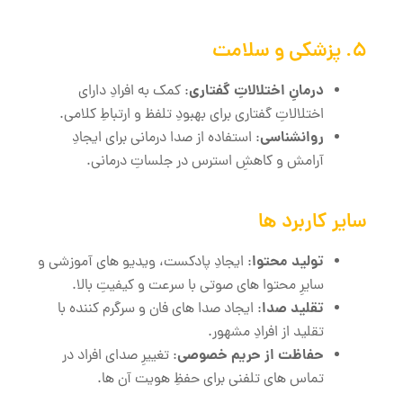
5. پزشکی و سلامت
درمانِ اختلالاتِ گفتاری
: کمک به افرادِ دارای
اختلالاتِ گفتاری برای بهبودِ تلفظ و ارتباطِ کلامی.
روانشناسی
: استفاده از صدا درمانی برای ایجادِ
آرامش و کاهشِ استرس در جلساتِ درمانی.
سایر کاربرد ها
تولید محتوا
: ایجادِ پادکست، ویدیو های آموزشی و
سایرِ محتوا های صوتی با سرعت و کیفیتِ بالا.
تقلید صدا
: ایجاد صدا های فان و سرگرم‌ کننده با
تقلید از افرادِ مشهور.
حفاظت از حریم خصوصی
: تغییرِ صدای افراد در
تماس‌ های تلفنی برای حفظِ هویت آن‌ ها.