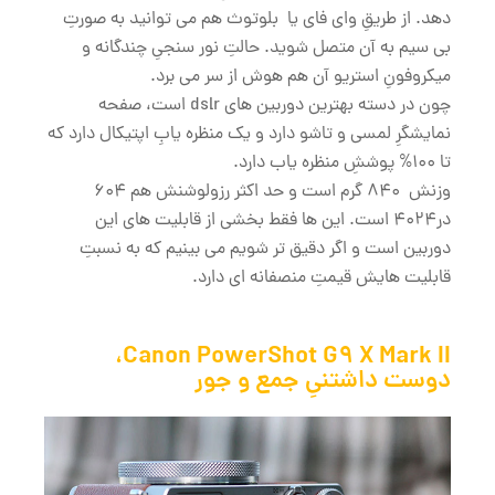
دهد. از طریقِ وای فای یا بلوتوث هم می توانید به صورتِ
بی سیم به آن متصل شوید. حالتِ نور سنجیِ چندگانه و
میکروفونِ استریو آن هم هوش از سر می برد.
چون در دسته بهترین دوربین های dslr است، صفحه
نمایشگرِ لمسی و تاشو دارد و یک منظره یابِ اپتیکال دارد که
تا 100% پوششِ منظره یاب دارد.
وزنش 840 گرم است و حد اکثر رزولوشنش هم 604
در4024 است. این ها فقط بخشی از قابلیت های این
دوربین است و اگر دقیق تر شویم می بینیم که به نسبتِ
قابلیت هایش قیمتِ منصفانه ای دارد.
Canon PowerShot G9 X Mark II،
دوست داشتنیِ جمع و جور