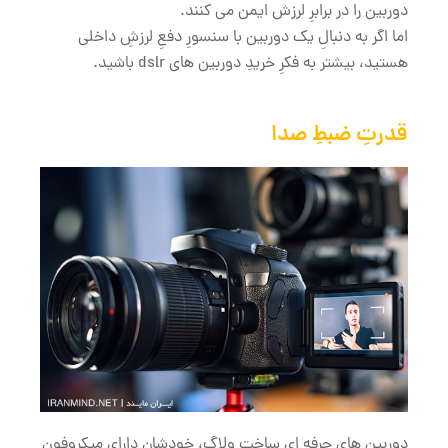
دوربین را در برابرِ لرزش ایمن می کنند.
اما اگر به دنبالِ یک دوربین با سنسورِ دفعِ لرزشِ داخلی
هستید، بیشتر به فکرِ خریدِ دوربین های dslr باشید.
قدرتِ ضبطِ صدا
دوربین های حرفه ای ساخت ولاگ، خودشان دارایِ میکروفون