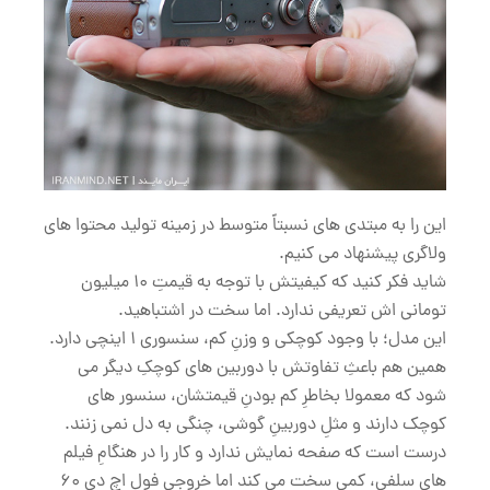
این را به مبتدی های نسبتاً متوسط در زمینه تولید محتوا های
ولاگری پیشنهاد می کنیم.
شاید فکر کنید که کیفیتش با توجه به قیمتِ 10 میلیون
تومانی اش تعریفی ندارد. اما سخت در اشتباهید.
این مدل؛ با وجود کوچکی و وزنِ کم، سنسوری 1 اینچی دارد.
همین هم باعثِ تفاوتش با دوربین های کوچکِ دیگر می
شود که معمولا بخاطرِ کم بودنِ قیمتشان، سنسور های
کوچک دارند و مثلِ دوربینِ گوشی، چنگی به دل نمی زنند.
درست است که صفحه نمایش ندارد و کار را در هنگامِ فیلم
های سلفی، کمی سخت می کند اما خروجیِ فول اچ دیِ 60