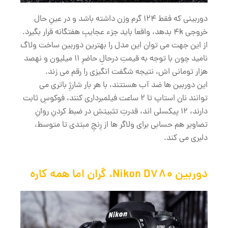
دوربینی که فقط 124 گرم وزن داشته باشد و در عینِ حال
خروجی 4k بدهد، واقعا باید جزء عجایبِ هفتگانه قرار بگیرد.
از این جهت می توان این مدل را بهترین دوربین ساخت ولاگ
نامید چون با توجه به قیمتِ درحالِ حاضرِ 11 میلیون و نهصد
هزار تومانی اش، نتیجه شگفت انگیزی را رقم می زند.
این دوربین ها ضد آب هستتند، با هر بار شارژِ باتری می
توانند نان استاپ تا 2 ساعت فیلمبرداری کنند، فوکوسِ ثابت
دارند، 12 پیکسلی اند، قدرتِ تثبیتش در ضبط کردنِ روانِ
تصاویر هم حسابی برای ولاگر ها از رِنجِ مبتدی تا متوسط،
دلبری می کند.
دوربین Nikon D780، گران اما همه کاره