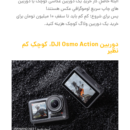
البته حاصلِ کار خریدِ یک دوربین عکاسی کوچک یا دوربین
های چاپ سریعِ لوموگرافیِ عکس هستند!
پس برای شروع؛ کمِ کم باید تا سقفِ 10 میلیون تومان برای
خرید یک دوربین ولاگ کوچک هزینه کنید.
دوربین DJI Osmo Action، کوچکِ کم
نظیر