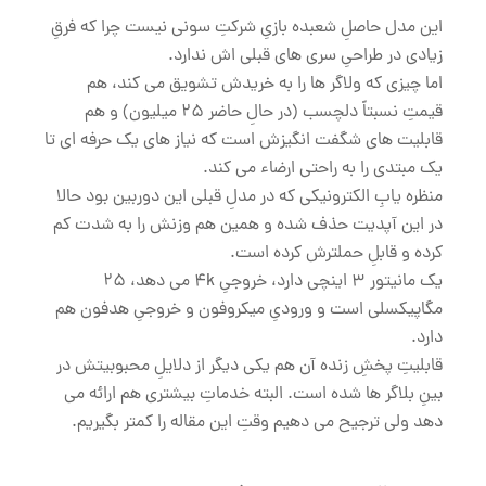
این مدل حاصلِ شعبده بازیِ شرکتِ سونی نیست چرا که فرقِ
زیادی در طراحیِ سری های قبلی اش ندارد.
اما چیزی که ولاگر ها را به خریدش تشویق می کند، هم
قیمتِ نسبتاً دلچسب (در حالِ حاضر 25 میلیون) و هم
قابلیت های شگفت انگیزش است که نیاز های یک حرفه ای تا
یک مبتدی را به راحتی ارضاء می کند.
منظره یابِ الکترونیکی که در مدلِ قبلی این دوربین بود حالا
در این آپدیت حذف شده و همین هم وزنش را به شدت کم
کرده و قابلِ حملترش کرده است.
یک مانیتور 3 اینچی دارد، خروجیِ 4k می دهد، 25
مگاپیکسلی است و ورودیِ میکروفون و خروجیِ هدفون هم
دارد.
قابلیتِ پخشِ زنده آن هم یکی دیگر از دلایلِ محبوبیتش در
بینِ بلاگر ها شده است. البته خدماتِ بیشتری هم ارائه می
دهد ولی ترجیح می دهیم وقتِ این مقاله را کمتر بگیریم.