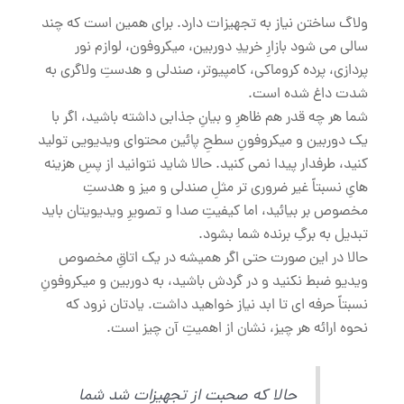
ولاگ ساختن نیاز به تجهیزات دارد. برای همین است که چند
سالی می شود بازارِ خریدِ دوربین، میکروفون، لوازم نور
پردازی، پرده کروماکی، کامپیوتر، صندلی و هدستِ ولاگری به
شدت داغ شده است.
شما هر چه قدر هم ظاهرِ و بیانِ جذابی داشته باشید، اگر با
یک دوربین و میکروفونِ سطحِ پائین محتوای ویدیویی تولید
کنید، طرفدار پیدا نمی کنید. حالا شاید نتوانید از پسِ هزینه
هایِ نسبتاً غیر ضروری تر مثلِ صندلی و میز و هدستِ
مخصوص بر بیائید، اما کیفیتِ صدا و تصویرِ ویدیویتان باید
تبدیل به برگِ برنده شما بشود.
حالا در این صورت حتی اگر همیشه در یک اتاقِ مخصوص
ویدیو ضبط نکنید و در گردش باشید، به دوربین و میکروفونِ
نسبتاً حرفه ای تا ابد نیاز خواهید داشت. یادتان نرود که
نحوه ارائه هر چیز، نشان از اهمیتِ آن چیز است.
حالا که صحبت از تجهیزات شد شما