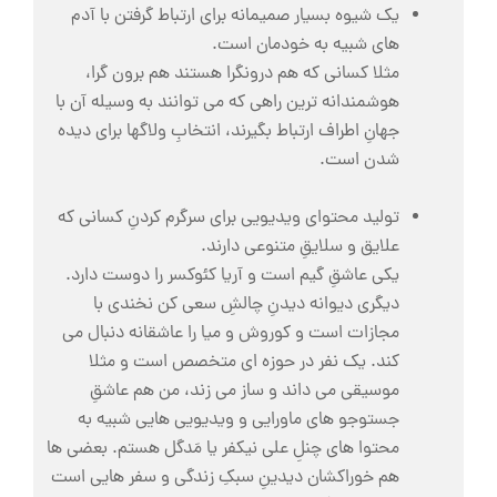
یک شیوه بسیار صمیمانه برای ارتباط گرفتن با آدم
های شبیه به خودمان است.
مثلا کسانی که هم درونگرا هستند هم برون گرا،
هوشمندانه ترین راهی که می توانند به وسیله آن با
جهانِ اطراف ارتباط بگیرند، انتخابِ ولاگها برای دیده
شدن است.
تولید محتوای ویدیویی برای سرگرم کردنِ کسانی که
علایق و سلایقِ متنوعی دارند.
یکی عاشقِ گیم است و آریا کئوکسر را دوست دارد.
دیگری دیوانه دیدنِ چالشِ سعی کن نخندی با
مجازات است و کوروش و میا را عاشقانه دنبال می
کند. یک نفر در حوزه ای متخصص است و مثلا
موسیقی می داند و ساز می زند، من هم عاشقِ
جستوجو های ماورایی و ویدیویی هایی شبیه به
محتوا های چنلِ علی نیکفر یا مَدگل هستم. بعضی ها
هم خوراکشان دیدینِ سبکِ زندگی و سفر هایی است