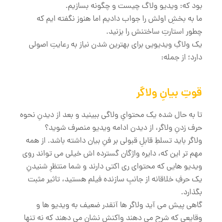
بود که: ویدیو ولاگ چیست و چگونه بسازیم.
ما به بخشِ اولش را جواب دادیم اما هنوز نگفته ایم که
چطور استارتِ ساختنش را بزنید.
یک ولاگِ ویدیویی برای بهترین شدن نیاز به رعایتِ اصولی
دارد؛ از جمله:
قوتِ بیانِ ولاگر
تا به حال شده یک محتوایِ ولاگی ببینید و بعد از دیدنِ نحوه
حرف زدنِ ولاگر، از دیدن ادامه ویدیو منصرف شوید؟
ولاگر باید تسلطِ قابلِ قبولی بر فنِ بیان داشته باشد. از همه
مهم تر این که، دایره واژگان گسترده اش خیلی می تواند روی
ویدیو هایی که محتوای ری اکتی دارند و شما منتظرِ شنیدنِ
یک حرفِ خلاقانه از جانبِ سازنده فیلم هستید، تاثیر مثبت
بگذارد.
گاهی پیش می آید ولاگر ها آنقدر ضعیف به ویدیو ها و
وقایعی که شرح می دهند واکنش نشان می دهند که نه تنها