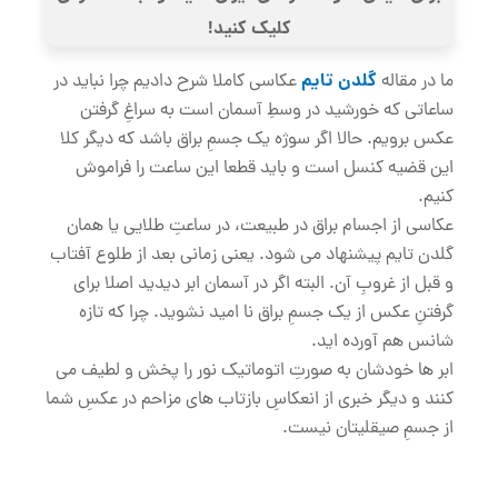
کلیک کنید!
گلدن تایم
ما در مقاله
عکاسی کاملا شرح دادیم چرا نباید در
ساعاتی که خورشید در وسطِ آسمان است به سراغِ گرفتن
عکس برویم. حالا اگر سوژه یک جسمِ براق باشد که دیگر کلا
این قضیه کنسل است و باید قطعا این ساعت را فراموش
کنیم.
عکاسی از اجسام براق در طبیعت، در ساعتِ طلایی یا همان
گلدن تایم پیشنهاد می شود. یعنی زمانی بعد از طلوع آفتاب
و قبل از غروبِ آن. البته اگر در آسمان ابر دیدید اصلا برای
گرفتنِ عکس از یک جسمِ براق نا امید نشوید. چرا که تازه
شانس هم آورده اید.
ابر ها خودشان به صورتِ اتوماتیک نور را پخش و لطیف می
کنند و دیگر خبری از انعکاسِ بازتاب های مزاحم در عکسِ شما
از جسمِ صیقلیتان نیست.