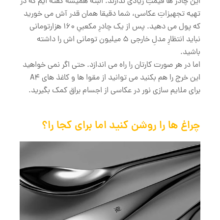
این چادر ها قیمتِ زیادی ندارند. البته همیشه گفته ایم که در
تهیه تجهیزاتِ عکاسی، شما دقیقا همان قدر آش می خورید
که پول می دهید. پس از یک چادرِ مکعبیِ 160 هزارتومانی
نباید انتظارِ مدلِ خارجی 5 میلیون تومانی اش را داشته
باشید.
اما در هر صورت کارتان را راه می اندازد. حتی اگر نمی خواهید
این خرج را هم بکنید می توانید از مقوا ها و کاغذ های A4
برای ملایم سازی نور در عکاسی از اجسام براق کمک بگیرید.
چراغ ها را روشن کنید اما برای کجا را؟