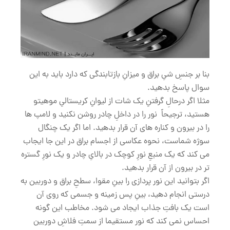
بنا بر جنسِ شیِ براق و میزانِ بازتابندگی که دارد باید به این
سوال پاسخ بدهید.
مثلا اگر درحالِ گرفتنِ یک شات از لیوانِ کریستالیِ موهیتو
هستید، ترجیحاً نور را در داخلِ چادر روشن نکنید و لامپ ها
را در بیرون و کناره های آن قرار بدهید. اما اگر یک چنگال
سوژه شماست، نحوه عکاسی از اجسام براق در این جا ایجاب
می کند که یک منبعِ نورِ کوچک در بالایِ چادر و یک نورِ گستره
تر در بیرون از آن قرار بدهید.
اگر بتوانید این نور پردازی را بینِ مقوا، سطحِ براق و دوربین به
درستی انجام دهید، بینِ پس زمینه و جسمی که روی آن
است یک بافتِ جذاب ایجاد می شود. مخاطب این گونه
احساس نمی کند که نور مستقیما از سمتِ فلاشِ دوربین