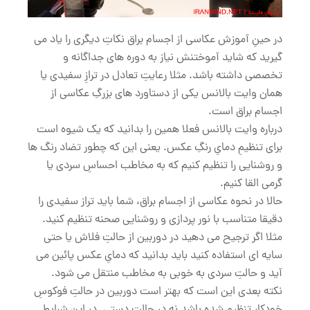
در حینِ آموزش عکاسی از اجسام براق نکاتِ دیگری را یاد می
گیرید که شاید آموختنش نیاز به دوره های جداگانه و
تخصصی داشته باشد. مثلا رعایتِ تعادل در ترازِ سفیدی یا
همان وایت بالانس یکی از دستاورد های بزرگِ عکاسی از
اجسام براق است.
درباره وایت بالانس فعلا همین را بدانید که یک شیوه است
برای تنظیمِ دمایِ رنگِ عکس. یعنی این که چطور تضاد رنگ ها
و روشنایی را تنظیم کنیم که به مخاطب احساسِ سردی یا
گرمی القا کنیم.
حالا در نحوه عکاسی از اجسام براق، شما باید تراز سفیدی را
دقیقا متناسب با نور پردازی و روشنایی صحنه تنظیم کنید.
مثلا اگر ترجیح می دهید در دوربین از حالتِ فلاش یا حتی
سایه ای استفاده کنید باید بدانید که دمایِ عکس پائین می
آید و حالتِ سردی به خوبی به مخاطب منتقل می شود.
نکته بعدی این است که بهتر است دوربین در حالتِ فوکوسِ