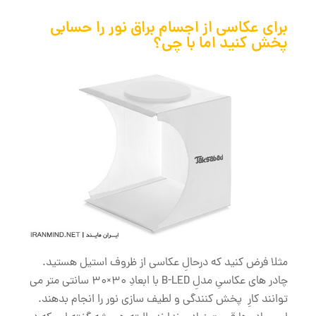
برای عکاسی از اجسام براق نور را حسابی
پخش کنید اما با چی؟
مثلا فرض کنید که درحالِ عکاسی از ظروف استیل هستید.
چادر های عکاسیِ مدلِ B-LED با ابعادِ 30×30 سانتی متر می
توانند کارِ پخش کنندگی و لطیف سازی نور را انجام بدهند.