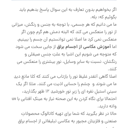
اگر بخواهیم بدونِ تعارف به این سوال پاسخ بدهیم باید
بگوئیم که: بله.
ما می دانیم که هر جسمی، با توجه به جنس و رنگش، میزانی
از نور را منعکس می کند که البته دمش هم گرم چون اگر
منعکس نمی کرد ما اصلا نمی توانستیم آن جسم را ببینیم.
آموزش عکاسی از اجسام براق
اما
از جایی سخت می شود
که متوجه می شویم این اشیا به علتِ جنسِ صیقلی و
رنگشان، نسبت به سایرِ وسایل، نورِ بیشتری را منعکس می
کنند.
اصلا گاهی آنقدر غلیظ نور را بازتاب می کنند که کلا مانعِ دیدِ
ما می شوند و چشم را حسابی اذیت می کنند. مثلا اگر یک
سینیِ استیلِ نقره ای را زیرِ نورِ خورشیدِ 12 ظهر بگذارید،
احتمالا برای نگاه کردن به این صحنه نیاز به عینکِ آفتابی با uv
واته دارید.
حالا در نظر بگیرید که شما برای تهیه کاتالوگِ محصولاتِ
صنعتی و فلزیتان مجبور به عکاسی تبلیغاتی از اجسام براق