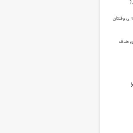
؟
ه ی وقتتان
رای هدف
ا