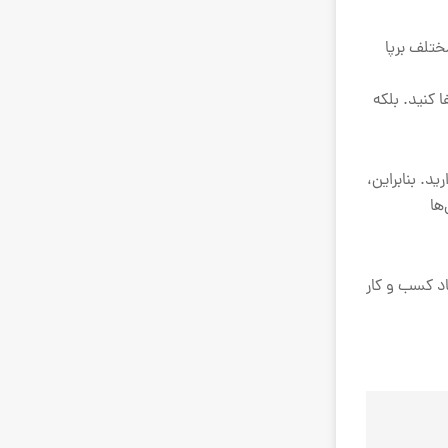
ختلف برپا
کنید. بلکه
د. بنابراین،
ها
د کسب و کار