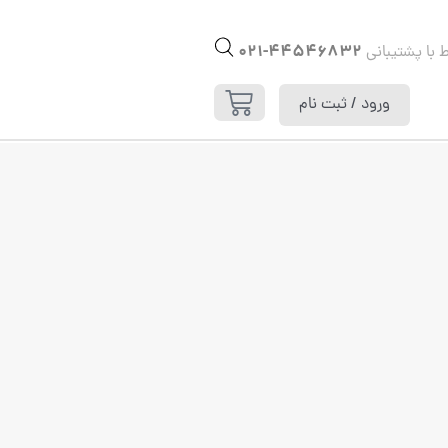
44546832-021
ط با پشتیبانی
ورود / ثبت نام