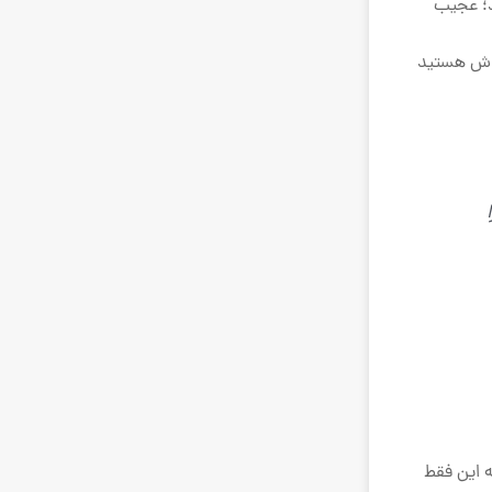
د؛ عجیب
روش هستید
ه این فقط