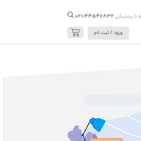
44546832-021
ط با پشتیبانی
ورود / ثبت نام