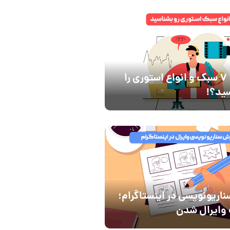
هنوز این 7 سبک و انواع استوری را
ید؟!
اریونویسی در اینستاگرام؛