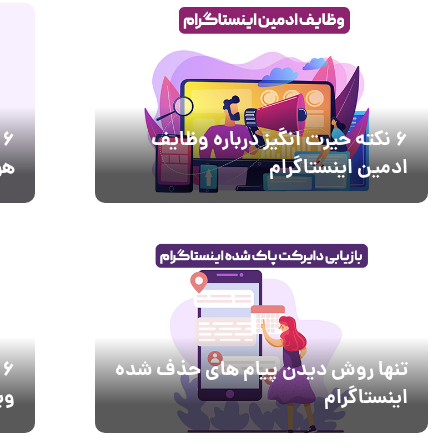
6 نکته حیرت انگیز درباره وظایف
6
ادمین اینستاگرام
هو
تنها روش دیدن پیام های حذف شده
6
اینستاگرام
وی