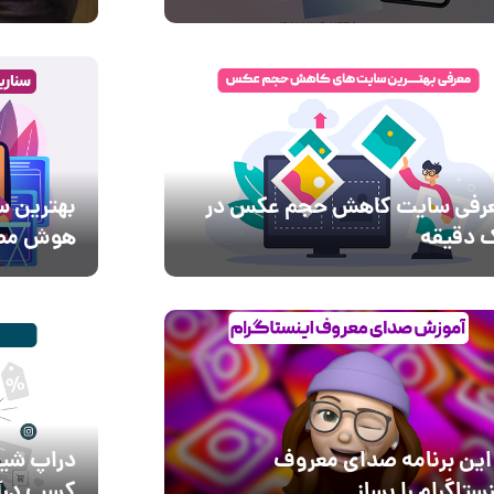
رفی سایت کاهش حجم عکس در
بهترین س
 دقیقه
هوش مص
 این برنامه صدای معروف
دراپ‌ شی
نستاگرام را بساز
کسب درآم