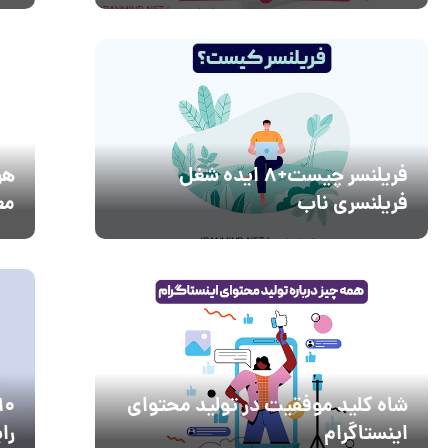
فریلنسر چیست+8 ایده شغل
هو
فریلنسری ناب
مع
شاه کلید موفقیت در تولید محتوای
اینستاگرام
را