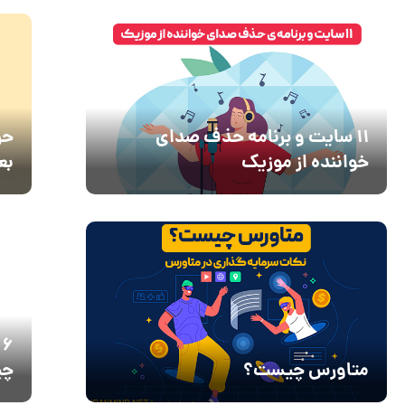
11 سایت و برنامه حذف صدای
حر
خواننده از موزیک
بع
6
متاورس چیست؟
چی